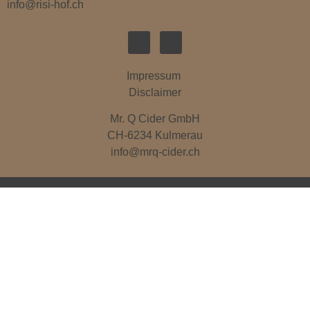
info@risi-hof.ch
Impressum
Disclaimer
Mr. Q Cider GmbH
CH-6234 Kulmerau
info@mrq-cider.ch